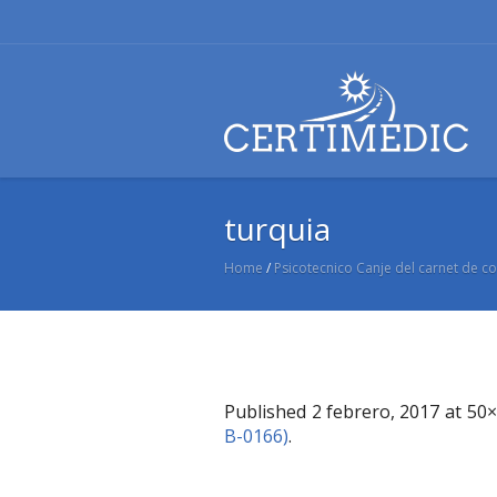
turquia
Home
/
Psicotecnico Canje del carnet de 
Published
2 febrero, 2017
at 50×
B-0166)
.