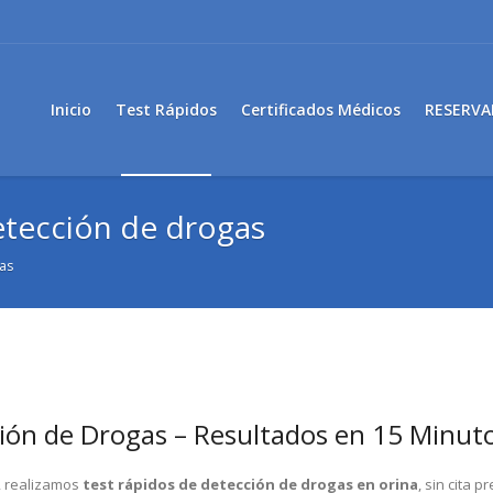
Inicio
Test Rápidos
Certificados Médicos
RESERVA
etección de drogas
as
ión de Drogas – Resultados en 15 Minut
, realizamos
test rápidos de detección de drogas en orina
, sin cita p