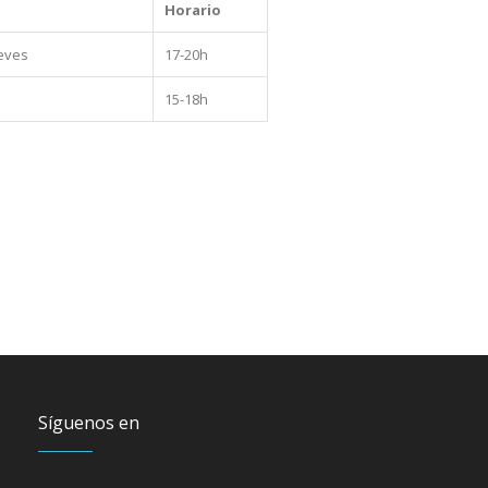
Horario
ueves
17-20h
15-18h
Síguenos en