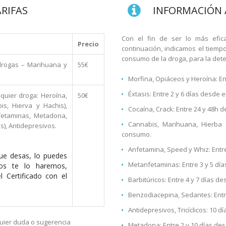
ARIFAS
INFORMACIÓN 
Con el fin de ser lo más efica
Precio
continuación, indicamos el tiemp
consumo de la droga, para la dete
drogas – Marihuana y
55€
Morfina, Opiáceos y Heroína: En
Éxtasis: Entre 2 y 6 días desde 
quier droga: Heroína,
50€
is, Hierva y Hachis),
Cocaína, Crack: Entre 24 y 48h 
fetaminas, Metadona,
Cannabis, Marihuana, Hierba 
s), Antidepresivos.
consumo.
Anfetamina, Speed y Whiz: Entre
que desas, lo puedes
Metanfetaminas: Entre 3 y 5 dí
os te lo haremos,
 Certificado con el
Barbitúricos: Entre 4 y 7 días d
Benzodiacepina, Sedantes: Entr
Antidepresivos, Tricíclicos: 10 
uier duda o sugerencia
Metadona: Entre 2 y 10 días de