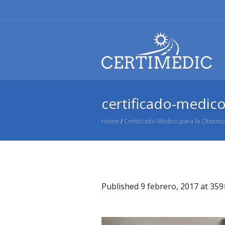
certificado-medic
Home
/
Certificado Médico para la Obtenci
Published
9 febrero, 2017
at 359