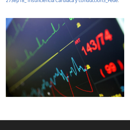
27Sep18_ Insuficiencia Cardiaca y conduccion3_Fede
.