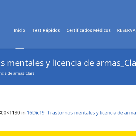
Inicio
Test Rápidos
Certificados Médicos
RESERVA
 mentales y licencia de armas_Cla
encia de armas_Clara
800×1130 in
16Dic19_Trastornos mentales y licencia de arma