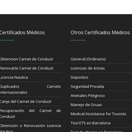
Certificados Médicos
Otros Certificados Médicos
Obtencion Carnet de Conducir
General (Ordinario)
Renovarte Carnet de Conducir
Licencias de Armas
Licencia Nautica
Deportivo
Duplicados Carnets
Seguridad Privada
Internacionales
Animales Peligroso
Canje del Carnet de Conducir
Manejo de Gruas
Recuperación del Carnet de
Medical Assistance for Tourists
Conducir
Test ETS en Barcelona
Obtención o Renovación Licencia
Nautica
Test de drogas en Barcelona