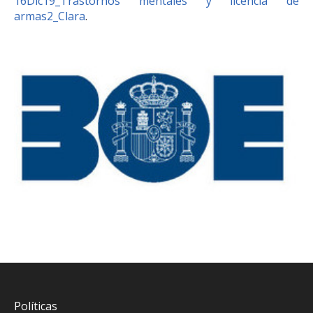
16Dic19_Trastornos mentales y licencia de
armas2_Clara
.
Políticas